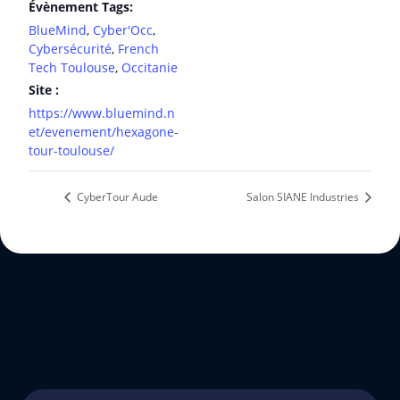
Évènement Tags:
BlueMind
,
Cyber'Occ
,
Cybersécurité
,
French
Tech Toulouse
,
Occitanie
Site :
https://www.bluemind.n
et/evenement/hexagone-
tour-toulouse/
CyberTour Aude
Salon SIANE Industries