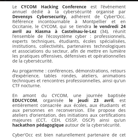
Le
CYCOM Hacking Conference
est l’événement
annuel dédié à la cybersécurité organisé par
Devensys Cybersecurity,
adhérent de Cyber'Occ.
Référence incontournable à Montpellier et en
Occitanie, le CYCOM, qui se tiendra
le vendredi 24
avril
au Kiasma à Castelnau-le-Lez
(34), réunit
l’ensemble de l’écosystème cyber : professionnels,
experts techniques, étudiants, écoles spécialisées,
institutions, collectivités, partenaires technologiques
et associations du secteur, afin de mettre en lumière
les pratiques offensives, défensives et opérationnelles
de la cybersécurité.
Au progarmme : conférences, démonstrations, retours
d’expérience, tables rondes, ateliers, animations
techniques et rencontres professionnelles, ainsi qu'un
CTF nocturne.
En amont du CYCOM, une journée baptisée
EDUCYCOM
, organisée
le jeudi 23 avril
, est
entièrement consacrée aux écoles, aux étudiants et
aux personnes en reconversion. Elle propose des
ateliers d’orientation, des initiations aux certifications
majeures (CCT, CEH, CISSP, OSCP) ainsi qu’un
hackathon pédagogique
autour de la cybersécurité.
Cyber'Occ est bien naturellement partenaire de cet