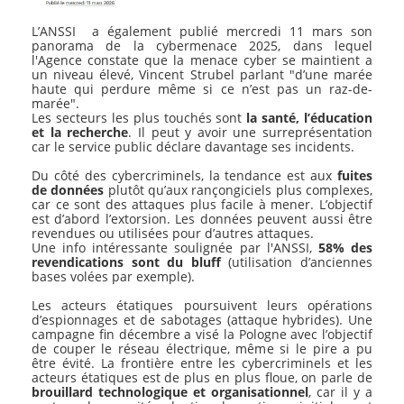
L’ANSSI a également publié mercredi 11 mars son
panorama de la cybermenace 2025, dans lequel
l'Agence constate que la menace cyber se maintient a
un niveau élevé, Vincent Strubel parlant "d’une marée
haute qui perdure même si ce n’est pas un raz-de-
marée".
Les secteurs les plus touchés sont
la santé, l’éducation
et la recherche
. Il peut y avoir une surreprésentation
car le service public déclare davantage ses incidents.
Du côté des cybercriminels, la tendance est aux
fuites
de données
plutôt qu’aux rançongiciels plus complexes,
car ce sont des attaques plus facile à mener. L’objectif
est d’abord l’extorsion. Les données peuvent aussi être
revendues ou utilisées pour d’autres attaques.
Une info intéressante soulignée par l'ANSSI,
58% des
revendications sont du bluff
(utilisation d’anciennes
bases volées par exemple).
Les acteurs étatiques poursuivent leurs opérations
d’espionnages et de sabotages (attaque hybrides). Une
campagne fin décembre a visé la Pologne avec l’objectif
de couper le réseau électrique, même si le pire a pu
être évité. La frontière entre les cybercriminels et les
acteurs étatiques est de plus en plus floue, on parle de
brouillard technologique et organisationnel
, car il y a